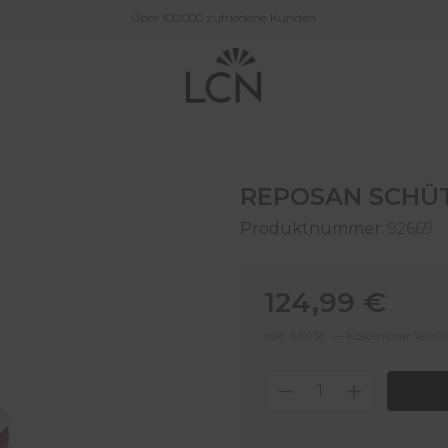
Über 100.000 zufriedene Kunden
REPOSAN SCHÜ
Produktnummer:
92669
Regulärer Preis:
124,99 €
Inkl. MwSt. — Kostenloser Vers
Produkt Anzahl