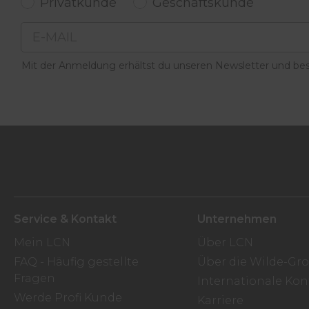
Privatkunde
Geschäftskunde
Email
Mit der Anmeldung erhältst du unseren Newsletter und best
Service & Kontakt
Unternehmen
Mein LCN
Über LCN
FAQ - Häufig gestellte
Über die Wilde-Gr
Fragen
Internationale Kon
Werde Profi Kunde
Karriere