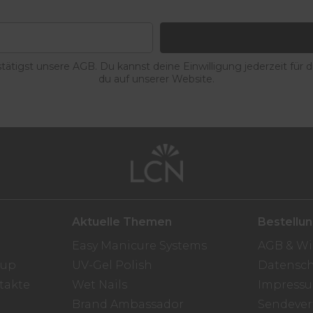
ätigst unsere AGB. Du kannst deine Einwilligung jederzeit für 
du auf unserer Website.
Aktuelle Themen
Bestellu
Easy Manicure Systems
AGB & Wi
oup
UV-Gel Polish
Datensch
takte
Wet Nails
Impress
Brand Ambassador
Sendever