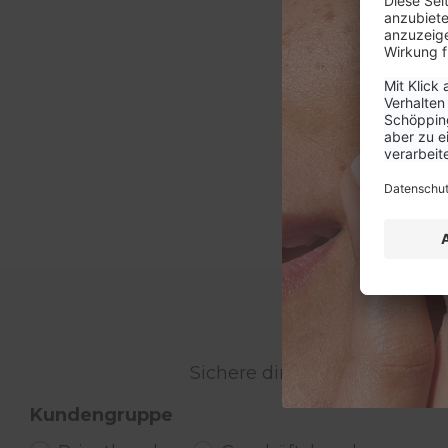
WER
Sichere dir 15% Rabatt auf 
Kundengruppe