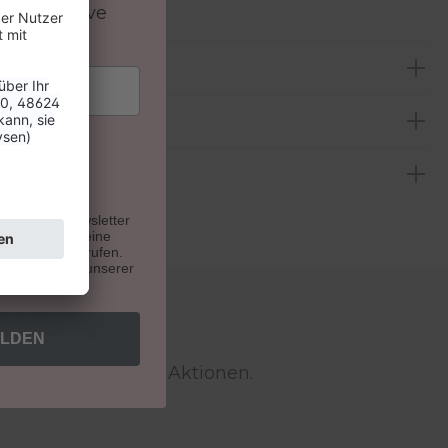
 & exklusive
n.
u unseren Newsletter
. Du kannst deine
e Zukunft widerrufen.
indest du auf unserer
ITY!
ELDEN
 Tipps & exklusive Aktionen.