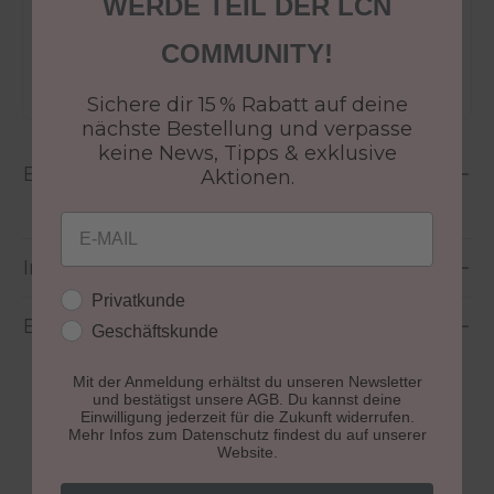
WERDE TEIL DER LCN
Versandfertig in 24-48h
Jetzt shoppen - bezahlen in 30 Tagen
COMMUNITY!
Sichere dir 15 % Rabatt auf deine
nächste Bestellung und verpasse
keine News, Tipps & exklusive
Beschreibung
Aktionen.
Email
Inhaltsstoffe
Kundengruppe
Privatkunde
Bewertungen
Geschäftskunde
Mit der Anmeldung erhältst du unseren Newsletter
und bestätigst unsere AGB. Du kannst deine
Einwilligung jederzeit für die Zukunft widerrufen.
Mehr Infos zum Datenschutz findest du auf unserer
Website.