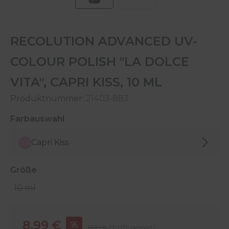
RECOLUTION ADVANCED UV-
COLOUR POLISH "LA DOLCE
VITA", CAPRI KISS, 10 ML
Produktnummer:
21403-883
auswählen
Farbauswahl
Capri Kiss
auswählen
Größe
10 ml
Verkaufspreis:
8,99 €
%
Regulärer Preis:
17,99 €
(50.03% gespart)