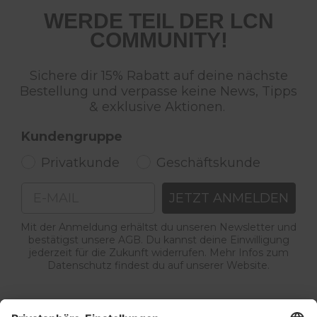
WERDE TEIL DER LCN
COMMUNITY!
Sichere dir 15% Rabatt auf deine nächste
Bestellung und verpasse keine News, Tipps
& exklusive Aktionen.
Kundengruppe
Privatkunde
Geschäftskunde
Email
JETZT ANMELDEN
Mit der Anmeldung erhältst du unseren Newsletter und
bestätigst unsere AGB. Du kannst deine Einwilligung
jederzeit für die Zukunft widerrufen. Mehr Infos zum
Datenschutz findest du auf unserer Website.