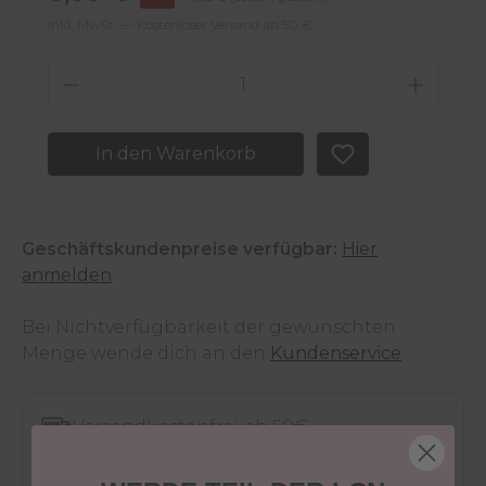
Inkl. MwSt. — Kostenloser Versand ab 50 €
Produkt Anzahl: Gib den gewünschten 
In den Warenkorb
Geschäftskundenpreise verfügbar:
Hier
anmelden
Bei Nichtverfügbarkeit der gewünschten
Menge wende dich an den
Kundenservice
.
Versandkostenfrei ab 50€
30 Tage Rückgaberecht