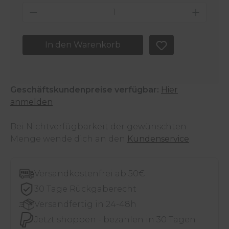
Produkt Anzahl: Gib den gewünschten 
In den Warenkorb
Geschäftskundenpreise verfügbar:
Hier
anmelden
Bei Nichtverfügbarkeit der gewünschten
Menge wende dich an den
Kundenservice
.
Versandkostenfrei ab 50€
30 Tage Rückgaberecht
Versandfertig in 24-48h
Jetzt shoppen - bezahlen in 30 Tagen