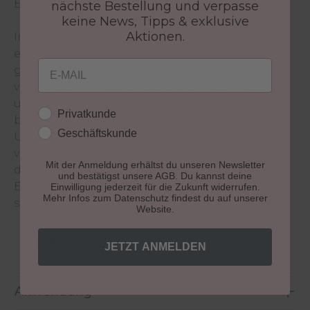
Ergebnisse der intensiven Überarbeitung.
nächste Bestellung und verpasse
keine News, Tipps & exklusive
Aktionen.
In einer Welt, die von Vielfalt geprägt ist,
erinnert uns das Motto „We are one“ an eine
Email
grundlegende Wahrheit: Wir sind eins –
verbunden im Namen der Schönheit mit
unserem Herbsttrend wollen wir Brücken
Kundengruppe
Privatkunde
bauen, Vorurteile überwinden und unsere
Geschäftskunde
Unterschiedlichkeit feiern. In einer Welt, die oft
von Spaltung und misstrauen geprägt ist, ist
Mit der Anmeldung erhältst du unseren Newsletter
dies unser klares Statement für mehr Toleranz,
und bestätigst unsere AGB. Du kannst deine
Exklusivität und Diversität. Denn zusammen
Einwilligung jederzeit für die Zukunft widerrufen.
Mehr Infos zum Datenschutz findest du auf unserer
sind wir eins.
Website.
Größe:
10 ml
JETZT ANMELDEN
Anwendung