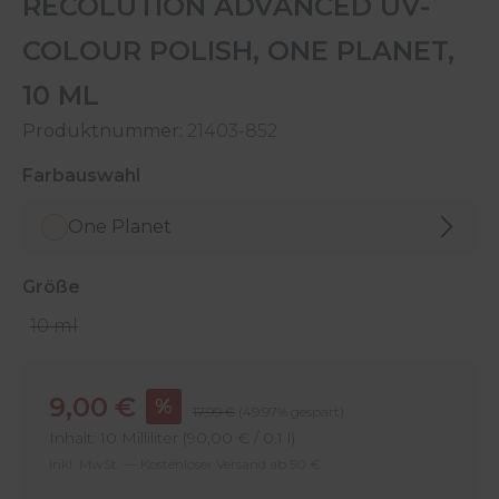
RECOLUTION ADVANCED UV-
COLOUR POLISH, ONE PLANET,
10 ML
Produktnummer:
21403-852
auswählen
Farbauswahl
One Planet
auswählen
Größe
10 ml
Verkaufspreis:
9,00 €
%
Regulärer Preis:
17,99 €
(49.97% gespart)
Inhalt:
10 Milliliter
(90,00 € / 0.1 l)
Inkl. MwSt. — Kostenloser Versand ab 50 €