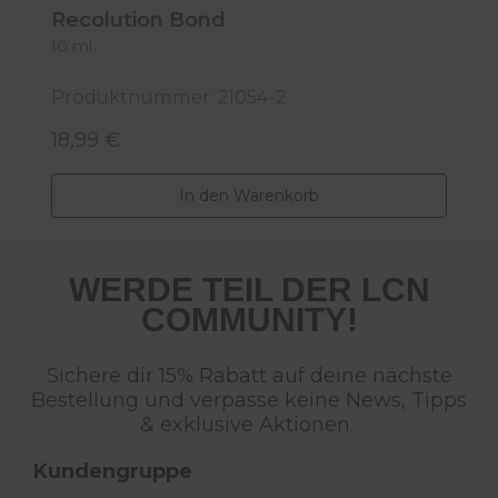
Recolution Bond
R
10 ml
1
Produktnummer: 21054-2
P
18,99 €
2
Regulärer Preis:
R
In den Warenkorb
WERDE TEIL DER LCN
COMMUNITY!
Sichere dir 15% Rabatt auf deine nächste
Bestellung und verpasse keine News, Tipps
& exklusive Aktionen.
Kundengruppe