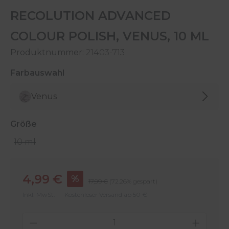
RECOLUTION ADVANCED
COLOUR POLISH, VENUS, 10 ML
Produktnummer:
21403-713
auswählen
Farbauswahl
Venus
auswählen
Größe
10 ml
Verkaufspreis:
4,99 €
%
Regulärer Preis:
17,99 €
(72.26% gespart)
Inkl. MwSt. — Kostenloser Versand ab 50 €
Produkt Anzahl: Gib den gewünschten 