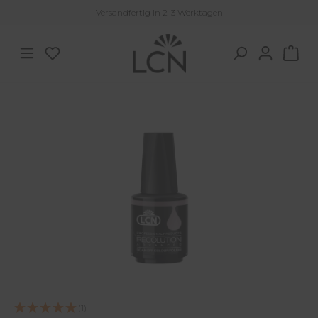
Versandfertig in 2-3 Werktagen
Zum Hauptinhalt springen
Du hast 0 Produkte auf dem Merkzettel
War
Bildergalerie überspringen
(1)