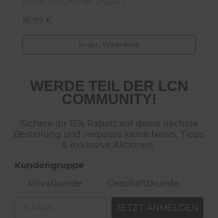
Produktnummer: 21054-2
P
18,99 €
2
Regulärer Preis:
R
In den Warenkorb
WERDE TEIL DER LCN
COMMUNITY!
Sichere dir 15% Rabatt auf deine nächste
Bestellung und verpasse keine News, Tipps
& exklusive Aktionen.
Kundengruppe
Privatkunde
Geschäftskunde
Email
JETZT ANMELDEN