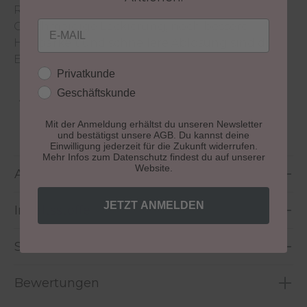
Recolution Textur einem Nagellack.
Email
Geschmeidige Lackierung, noch bessere
Haltbarkeit und schnellere Ablösung sind die
Ergebnisse der intensiven Überarbeitung.
Kundengruppe
Privatkunde
Geschäftskunde
Aushärtung:
lichthärtend
Mit der Anmeldung erhältst du unseren Newsletter
Größe:
10 ml
und bestätigst unsere AGB. Du kannst deine
Einwilligung jederzeit für die Zukunft widerrufen.
Mehr Infos zum Datenschutz findest du auf unserer
Website.
Anwendung
JETZT ANMELDEN
Inhaltsstoffe
Sicherheitshinweise
Bewertungen