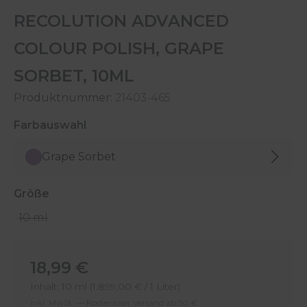
RECOLUTION ADVANCED
COLOUR POLISH, GRAPE
SORBET, 10ML
Produktnummer:
21403-465
auswählen
Farbauswahl
Grape Sorbet
auswählen
Größe
10 ml
Regulärer Preis:
18,99 €
Inhalt:
10 ml
(1.899,00 € / 1 Liter)
Inkl. MwSt. — Kostenloser Versand ab 50 €