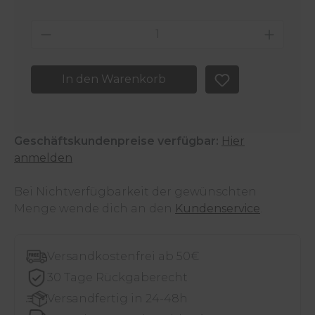
Produkt Anzahl: Gib den gewünschten 
In den Warenkorb
Geschäftskundenpreise verfügbar:
Hier
anmelden
Bei Nichtverfügbarkeit der gewünschten
Menge wende dich an den
Kundenservice
.
Versandkostenfrei ab 50€
30 Tage Rückgaberecht
Versandfertig in 24-48h