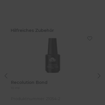
Produktgalerie überspringen
Hilfreiches Zubehör
Recolution Bond
R
10 ml
1
Produktnummer: 21054-2
P