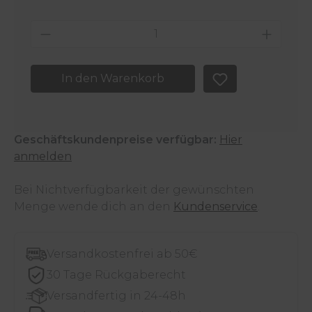
Produkt Anzahl: Gib den gewünschten 
In den Warenkorb
Geschäftskundenpreise verfügbar:
Hier
anmelden
Bei Nichtverfügbarkeit der gewünschten
Menge wende dich an den
Kundenservice
.
Versandkostenfrei ab 50€
30 Tage Rückgaberecht
Versandfertig in 24-48h