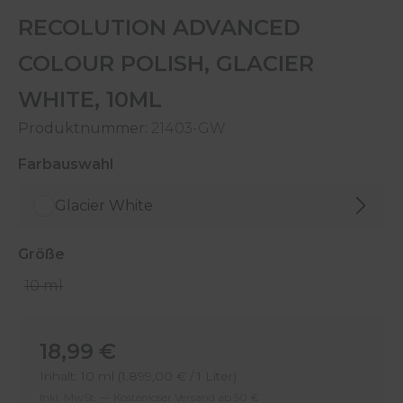
RECOLUTION ADVANCED
COLOUR POLISH, GLACIER
WHITE, 10ML
Produktnummer:
21403-GW
auswählen
Farbauswahl
Glacier White
auswählen
Größe
10 ml
Regulärer Preis:
18,99 €
Inhalt:
10 ml
(1.899,00 € / 1 Liter)
Inkl. MwSt. — Kostenloser Versand ab 50 €