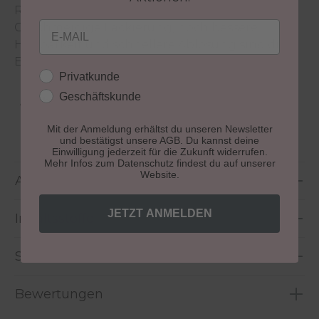
Recolution Textur einem Nagellack.
Email
Geschmeidige Lackierung, noch bessere
Haltbarkeit und schnellere Ablösung sind die
Ergebnisse der intensiven Überarbeitung.
Kundengruppe
Privatkunde
Geschäftskunde
Aushärtung:
lichthärtend
Mit der Anmeldung erhältst du unseren Newsletter
Größe:
10 ml
und bestätigst unsere AGB. Du kannst deine
Einwilligung jederzeit für die Zukunft widerrufen.
Mehr Infos zum Datenschutz findest du auf unserer
Website.
Anwendung
JETZT ANMELDEN
Inhaltsstoffe
Sicherheitshinweise
Bewertungen