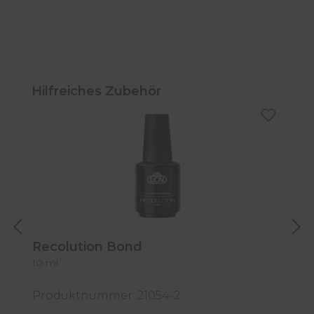
Produktgalerie überspringen
Hilfreiches Zubehör
Recolution Bond
R
10 ml
1
Produktnummer: 21054-2
P