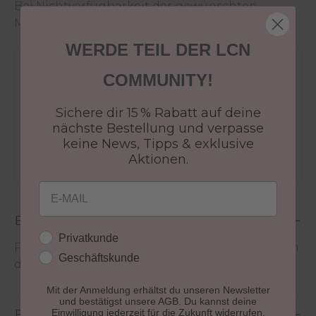
Bei Nichtverfügbarkeit der gewünschten
Menge wende dich an den
Kundenservice
.
WERDE TEIL DER LCN
Versandkostenfrei ab 50€
COMMUNITY!
30 Tage Rückgaberecht
Sichere dir 15 % Rabatt auf deine
Versandfertig in 24-48h
nächste Bestellung und verpasse
Jetzt shoppen - bezahlen in 30 Tagen
keine News, Tipps & exklusive
Aktionen.
Email
Beschreibung
Kundengruppe
Privatkunde
Polierfeilfläche in Pink zum sanften Einarbeiten
Geschäftskunde
der Pflege in den Naturnagel
Mit der Anmeldung erhältst du unseren Newsletter
und bestätigst unsere AGB. Du kannst deine
Einwilligung jederzeit für die Zukunft widerrufen.
Bewertungen