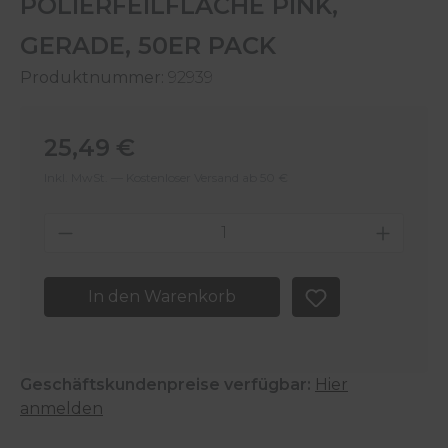
POLIERFEILFLÄCHE PINK,
GERADE, 50ER PACK
Produktnummer:
92939
Regulärer Preis:
25,49 €
Inkl. MwSt. — Kostenloser Versand ab 50 €
Produkt Anzahl: Gib den gewünschten 
In den Warenkorb
Geschäftskundenpreise verfügbar:
Hier
anmelden