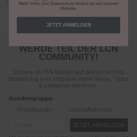
Mehr Infos zum Datenschutz findest du auf unserer
Website.
JETZT ANMELDEN
WERDE TEIL DER LCN
COMMUNITY!
Sichere dir 15% Rabatt auf deine nächste
Bestellung und verpasse keine News, Tipps
& exklusive Aktionen.
Kundengruppe
Privatkunde
Geschäftskunde
Email
JETZT ANMELDEN