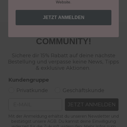
Website.
JETZT ANMELDEN
WERDE TEIL DER LCN
COMMUNITY!
Sichere dir 15% Rabatt auf deine nächste
Bestellung und verpasse keine News, Tipps
& exklusive Aktionen.
Kundengruppe
Privatkunde
Geschäftskunde
Email
JETZT ANMELDEN
Mit der Anmeldung erhältst du unseren Newsletter und
bestätigst unsere AGB. Du kannst deine Einwilligung
jederzeit für die Zukunft widerrufen. Mehr Infos zum