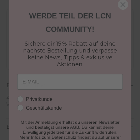
WERDE TEIL DER LCN
Versandkostenfrei ab 50€
COMMUNITY!
30 Tage Rückgaberecht
Versandfertig in 24-48h
Sichere dir 15 % Rabatt auf deine
Jetzt shoppen - bezahlen in 30 Tagen
nächste Bestellung und verpasse
keine News, Tipps & exklusive
Aktionen.
Email
Beschreibung
Zum Aufnehmen und Applizieren der feinen
Kundengruppe
Privatkunde
Volumeneinzelwimpern oder Büschelwimpern
Geschäftskunde
Mit der Anmeldung erhältst du unseren Newsletter
Bewertungen
und bestätigst unsere AGB. Du kannst deine
Einwilligung jederzeit für die Zukunft widerrufen.
Mehr Infos zum Datenschutz findest du auf unserer