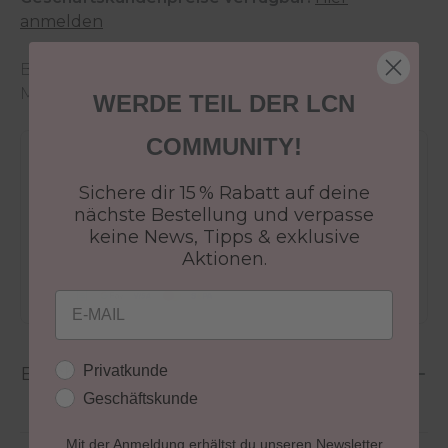
anmelden
Bei Nichtverfügbarkeit der gewünschten
Menge wende dich an den
Kundenservice
.
WERDE TEIL DER LCN
COMMUNITY!
Versandkostenfrei ab 50€
Sichere dir 15 % Rabatt auf deine
30 Tage Rückgaberecht
nächste Bestellung und verpasse
Versandfertig in 24-48h
keine News, Tipps & exklusive
Jetzt shoppen - bezahlen in 30 Tagen
Aktionen.
Email
Kundengruppe
Privatkunde
Beschreibung
Geschäftskunde
Mit der Anmeldung erhältst du unseren Newsletter