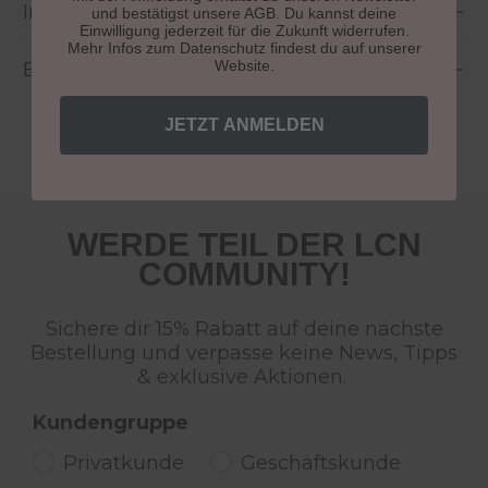
Inhaltsstoffe
und bestätigst unsere AGB. Du kannst deine
Einwilligung jederzeit für die Zukunft widerrufen.
Mehr Infos zum Datenschutz findest du auf unserer
Website.
Bewertungen
JETZT ANMELDEN
WERDE TEIL DER LCN
COMMUNITY!
Sichere dir 15% Rabatt auf deine nächste
Bestellung und verpasse keine News, Tipps
& exklusive Aktionen.
Kundengruppe
Privatkunde
Geschäftskunde