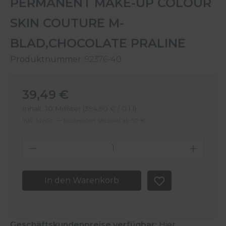
PERMANENT MAKE-UP COLOUR
SKIN COUTURE M-
BLAD,CHOCOLATE PRALINE
Produktnummer:
92376-40
Regulärer Preis:
39,49 €
Inhalt:
10 Milliliter
(394,90 € / 0.1 l)
Inkl. MwSt. — Kostenloser Versand ab 50 €
Produkt Anzahl: Gib den gewünschten 
In den Warenkorb
Geschäftskundenpreise verfügbar:
Hier