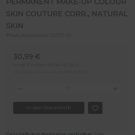
PERMANENT MAKE-UP COLOUR
SKIN COUTURE CORR., NATURAL
SKIN
Produktnummer:
92375-10
Regulärer Preis:
30,99 €
Inhalt:
5 Milliliter
(619,80 € / 0.1 l)
Inkl. MwSt. — Kostenloser Versand ab 50 €
Produkt Anzahl: Gib den gewünschten 
In den Warenkorb
Geschäftskundenpreise verfügbar:
Hier