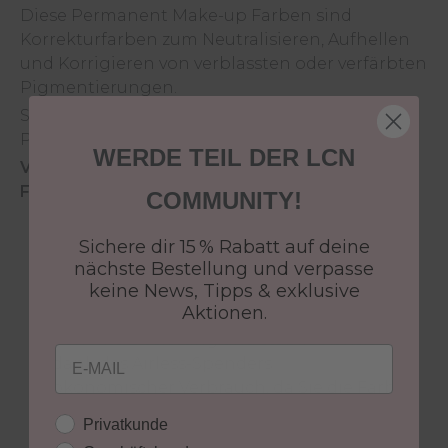
Diese Permanent Make-up Farben sind
Korrekturfarben zum Neutralisieren, Aufhellen
und Korrigieren von verblassten oder verfärbten
Pigmentierungen.
Sie sind auch für humanmedizinische
Pigmentierungen geeignet.
WERDE TEIL DER LCN
Vorteile der skin couture Permanent Make-up
Farben:
COMMUNITY!
dermatologisch geprüft und beste
Verträglichkeit
Sichere dir 15 % Rabatt auf deine
nächste Bestellung und verpasse
entwickelt nach den höchsten
keine News, Tipps & exklusive
Qualitätsstandards
Aktionen.
luftdichte und sterile Verpackung
perfekte Dosierung und stabile Konsistenz
Email
dank des Airless-Spenders
ökonomischer Verbrauch, da Sie die Farbe
bis zum letzten Tropfen aufbrauchen
Kundengruppe
Privatkunde
können