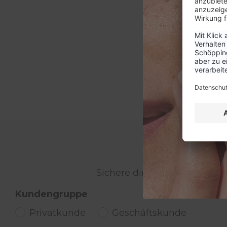
WER
Sichere dir 15% Rabatt auf 
Kundengruppe
Privatkunde
Geschäftskunde