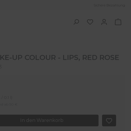
Sichere Bezahlung
Ware
E-UP COLOUR - LIPS, RED ROSE
3
/ 0.1 l)
and ab 50 €
: Gib den gewünschten Wert ein oder 
In den Warenkorb