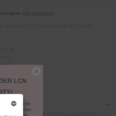
verfügbar:
Hier anmelden
 der gewünschten Menge wende dich an den
 ab 50€
recht
4-48h
zahlen in 30 Tagen
 DER LCN
ITY!
batt auf deine
 und verpasse
atürlich wirkt. Für die Schattierungstechnik
 & exklusive