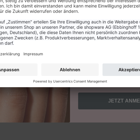
geeignet und für Best A
Aktione
Email
Inhaltsstoffe
Kundengruppe
Privatkunde
Bewertungen
Geschäftskunde
Mit der Anmeldung erhältst d
und bestätigst unsere AGB
Einwilligung jederzeit für di
Mehr Infos zum Datenschutz f
Website.
DE TEIL DER LCN COMMUN
JETZT ANM
deine nächste Bestellung und verpasse keine News,