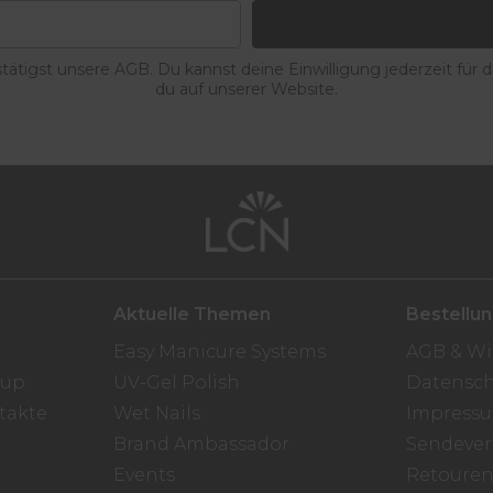
ätigst unsere AGB. Du kannst deine Einwilligung jederzeit für 
du auf unserer Website.
Aktuelle Themen
Bestellu
Easy Manicure Systems
AGB & Wi
oup
UV-Gel Polish
Datensch
takte
Wet Nails
Impress
Brand Ambassador
Sendever
Events
Retoure