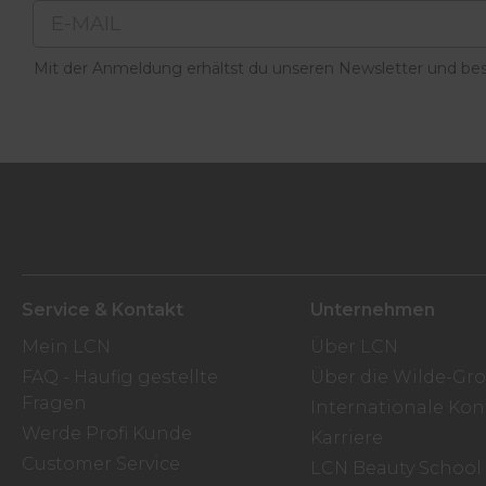
Email
Mit der Anmeldung erhältst du unseren Newsletter und best
Service & Kontakt
Unternehmen
Mein LCN
Über LCN
FAQ - Häufig gestellte
Über die Wilde-Gr
Fragen
Internationale Kon
Werde Profi Kunde
Karriere
Customer Service
LCN Beauty School