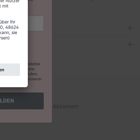
ger und Candy Lips.
n.
u unseren Newsletter
. Du kannst deine
e Zukunft widerrufen.
indest du auf unserer
ITY!
ELDEN
 Tipps & exklusive Aktionen.