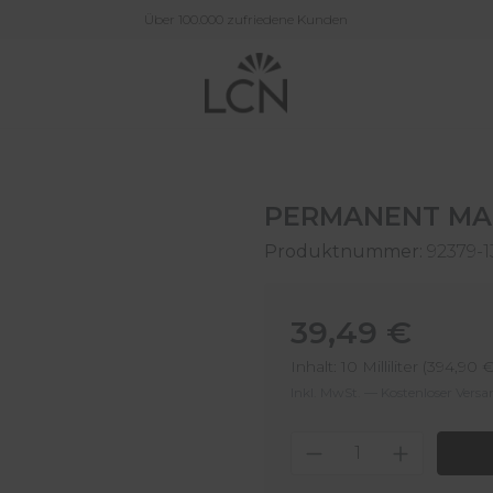
Über 100.000 zufriedene Kunden
PERMANENT MAK
Produktnummer:
92379-1
Regulärer Preis:
39,49 €
Inhalt:
10 Milliliter
(394,90 € 
Inkl. MwSt. — Kostenloser Vers
Produkt Anzahl