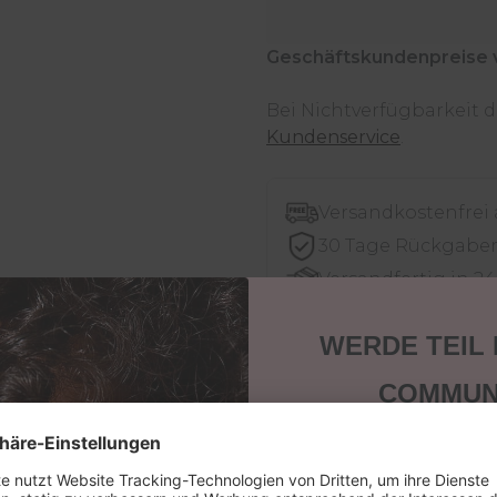
Geschäftskundenpreise 
Bei Nichtverfügbarkeit
Kundenservice
.
Versandkostenfrei
30 Tage Rückgabe
Versandfertig in 2
Jetzt shoppen - be
WERDE TEIL
COMMUN
Sichere dir 15 % Ra
Beschreibung
nächste Bestellung
Ein warmer Rot-Ton der n
keine News, Tipps