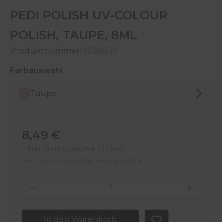
PEDI POLISH UV-COLOUR
POLISH, TAUPE, 8ML
Produktnummer:
92386-17
auswählen
Farbauswahl
Taupe
Regulärer Preis:
8,49 €
Inhalt:
8 ml
(1.061,25 € / 1 Liter)
Inkl. MwSt. — Kostenloser Versand ab 50 €
Produkt Anzahl: Gib den gewünschten 
In den Warenkorb