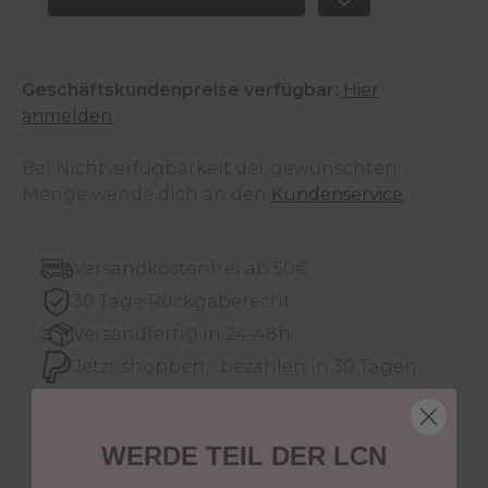
Geschäftskundenpreise verfügbar:
Hier
anmelden
Bei Nichtverfügbarkeit der gewünschten
Menge wende dich an den
Kundenservice
.
Versandkostenfrei ab 50€
30 Tage Rückgaberecht
Versandfertig in 24-48h
Jetzt shoppen - bezahlen in 30 Tagen
WERDE TEIL DER LCN