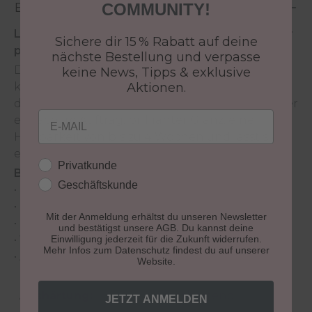
Beschreibung
COMMUNITY!
LCN Pedi Polish ist ein 2-step pedicure uv-colour
Sichere dir 15 % Rabatt auf deine
polish: base gel + colour.
nächste Bestellung und verpasse
Das einfache Lackiersystem für Podologen und
keine News, Tipps & exklusive
kosmetische Fußpfleger, speziell entwickelt für
Aktionen.
die vielseitigen Bedürfnisse von Fußnägel. Super
Email
einfach im Auftrag, brillianter Glanz, eine
Haltbarkeit von bis zu 4 Wochen und lässt sich
einfach abnehmen. 100% Gelinggarantie!
Kundengruppe
Privatkunde
Besondere Merkmale:
Geschäftskunde
• Erhältlich in 12 Farben
• kein Verfärben der Nagelplatte
Mit der Anmeldung erhältst du unseren Newsletter
• Ohne Dispersionsschicht
und bestätigst unsere AGB. Du kannst deine
• Vegan
Einwilligung jederzeit für die Zukunft widerrufen.
Mehr Infos zum Datenschutz findest du auf unserer
• Animal friendly
Website.
Aushärtung:
lichthärtend
JETZT ANMELDEN