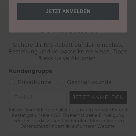
JETZT ANMELDEN
WERDE TEIL DER LCN
COMMUNITY!
Sichere dir 15% Rabatt auf deine nächste
Bestellung und verpasse keine News, Tipps
& exklusive Aktionen.
Kundengruppe
Privatkunde
Geschäftskunde
Email
JETZT ANMELDEN
Mit der Anmeldung erhältst du unseren Newsletter und
bestätigst unsere AGB. Du kannst deine Einwilligung
jederzeit für die Zukunft widerrufen. Mehr Infos zum
Datenschutz findest du auf unserer Website.