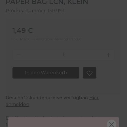
PAPER BAG LCN, KLEIN
Produktnummer:
1503193
Regulärer Preis:
1,49 €
Inkl. MwSt. — Kostenloser Versand ab 50 €
Produkt Anzahl: Gib den gewünschten 
In den Warenkorb
Geschäftskundenpreise verfügbar:
Hier
anmelden
Bei Nichtverfügbarkeit der gewünschten
Menge wende dich an den
Kundenservice
.