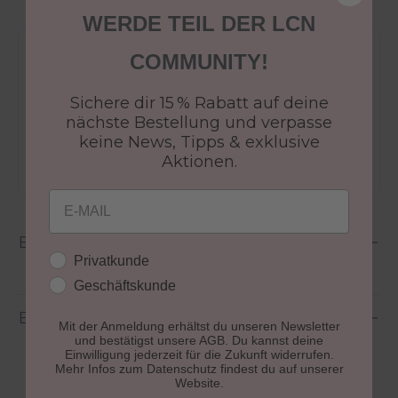
WERDE TEIL DER LCN
Versandkostenfrei ab 50€
COMMUNITY!
30 Tage Rückgaberecht
Sichere dir 15 % Rabatt auf deine
Versandfertig in 24-48h
nächste Bestellung und verpasse
Jetzt shoppen - bezahlen in 30 Tagen
keine News, Tipps & exklusive
Aktionen.
Email
Beschreibung
Kundengruppe
Privatkunde
Geschäftskunde
Bewertungen
Mit der Anmeldung erhältst du unseren Newsletter
und bestätigst unsere AGB. Du kannst deine
Einwilligung jederzeit für die Zukunft widerrufen.
Mehr Infos zum Datenschutz findest du auf unserer
Website.