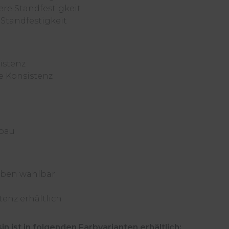
here Standfestigkeit
e Standfestigkeit
istenz
te Konsistenz
fbau
rben wählbar
tenz erhältlich
ist in folgenden Farbvarianten erhältlich: