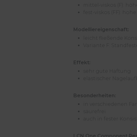
mittel-viskos (F): hö
fest-viskos (FF): hoh
Modelliereigenschaft:
leicht fließende Kons
Variante F: Standfes
Effekt:
sehr gute Haftung
elastischer Nagelau
Besonderheiten:
in verschiedenen Fa
säurefrei
auch in fester Konsis
LCN One Component Resin 