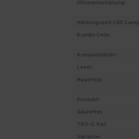
Hitzeentwicklung:
Härtungszeit LED Lamp
Kombi-Gele:
Kompatibilität:
Level:
Nageltyp:
Produkt:
Säurefrei:
TPO-G frei:
Variante: