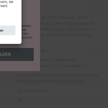
lichthärtend
nagels:
Keine Liftings , Mittel flexibel, Nicht
flexibel, Passt sich dem Naturnagel an,
u unseren Newsletter
Perfekte Anhaftung am Naturnagel in
. Du kannst deine
e Zukunft widerrufen.
Kombination mit einer LCN Haftung ,
indest du auf unserer
Sehr flexibel
Ohne Display
ELDEN
Deckend, Farbig transparent,
Halbtransparent, Klar, Transparent
Aufbau Premium, Camouflage Premium,
Naturnagelverstärkung Premium
20, 20 ml, 100 ml
Ja