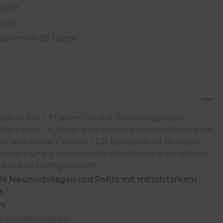
recht
4-48h
zahlen in 30 Tagen
n ist ein 1-Phasen-Gel mit hervorragenden
 Haftungs-, Aufbau- und Finish-Eigenschaften sind
zu verarbeiten. Dieser LCN Bestseller ist in vielen
anten für die individuelle Verarbeitung erhältlich.
Hauttests nachgewiesen.
alle Neumodellagen und Refills mit mittelstarkem
e.
n:
 Standfestigkeit