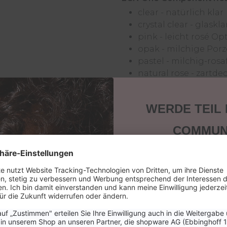
clear - natürlich klar
crystal clear - glaskl
pink - leicht rosé Op
opak - milchige Porz
pastel - milchig-ros
natural rose - zartd
WERDE TEIL
Probiergrößen in 5 ml 
COMMUN
geliefert werden.
Sichere dir 15 % Ra
nächste Bestellung
Anwendung für:
keine News, Tipps
Aktione
Email
Anwendungsbereich: