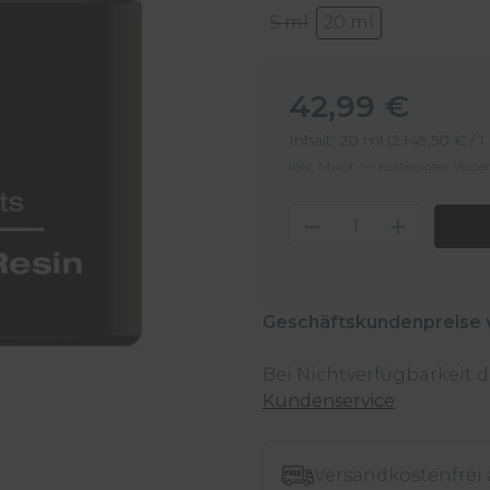
5 ml
20 ml
Regulärer Preis:
42,99 €
Inhalt:
20 ml
(2.149,50 € / 1 
Inkl. MwSt. — Kostenloser Vers
Produkt Anzahl
Geschäftskundenpreise 
Bei Nichtverfügbarkeit
Kundenservice
.
Versandkostenfrei