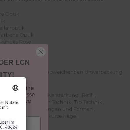
are Optik
tik
ellanoptik
afarbene Optik
eckendes Rosé
 DER LCN
können ggf. in einer abweichenden Umverpackung
ITY!
batt auf deine
 und verpasse
Naturnagelverstärkung , Refill ,
 & exklusive
Schablonen Technik , Tip Technik ,
n.
extreme Längen und Formen ,
natürliche, kurze Nägel
Hände