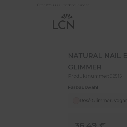
Über 100.000 zufriedene Kunden
NATURAL NAIL B
GLIMMER
Produktnummer:
92515
auswählen
Farbauswahl
Rosé Glimmer, Vega
Regulärer Preis:
36,49 €