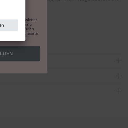
ität
en:
u unseren Newsletter
. Du kannst deine
e Zukunft widerrufen.
indest du auf unserer
ELDEN