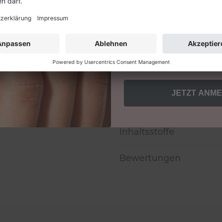
feuchtigkeit und –elastiz
Geschäftskunde
Erhältlich in den Variant
Mit der Anmeldung erhältst d
und bestätigst unsere AGB
• clear
Einwilligung jederzeit für di
• nude charm
Mehr Infos zum Datenschutz f
Website.
• rosé glimmer
JETZT ANM
Anwendung
Inhaltsstoffe
Bewertungen