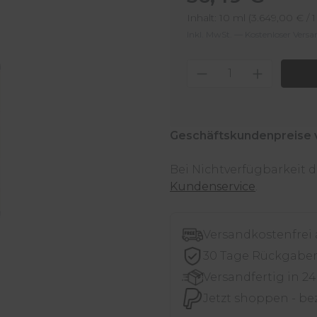
Inhalt:
10 ml
(3.649,00 € / 1
Inkl. MwSt. — Kostenloser Vers
Produkt Anzahl
Geschäftskundenpreise 
Bei Nichtverfügbarkeit
Kundenservice
.
Versandkostenfrei
30 Tage Rückgabe
Versandfertig in 2
Jetzt shoppen - be