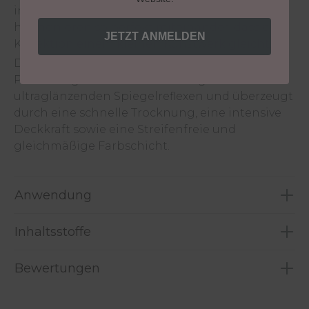
im Gesamtbild eine Liebesbeziehung ein und
harmonieren so perfekt miteinander, dass die
JETZT ANMELDEN
Kollektion einem kleinen Kunstwerk gleicht.
Die innovative Hightech Formel des LCN Nail
Polish sorgt für brillante Farbergebnisse mit
ultraglänzenden Spiegelreflexen und überzeugt
durch eine schnelle Trocknung, eine intensive
Deckkraft sowie eine Streifenfreie und
gleichmäßige Farbschicht.
Anwendung
Inhaltsstoffe
Bewertungen