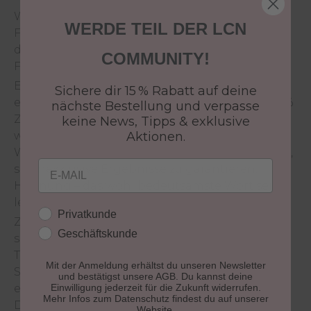
Wir freuen uns Ihnen unsere neue
WERDE TEIL DER LCN
Frühlingskollektion "Heritage" vorstellen zu
dürfen in unserem beliebten Nail Polish
COMMUNITY!
Farbsystem.
Egal für welches Farbsystem Sie sich
Sichere dir 15 % Rabatt auf deine
entscheiden, LCN liefert Profi-Qualität mit 100 %
nächste Bestellung und verpasse
Zufriedenheitsgarantie. Die LCN Profisysteme
keine News, Tipps & exklusive
wurden mit renommierten Praktikern und
Aktionen.
Wissenschaftlern entwickelt, um professionelle,
Email
salonexklusive Ergebnisse zu garantieren.
Hoffnung – das wohl bedeutsamste Wort seit
letztem Jahr.
Kundengruppe
Privatkunde
Zart, unaufdringlich und zugleich verführerisch
Geschäftskunde
schön laden die 6 Trendfarben "Heritage" zum
Träumen ein.
Mit der Anmeldung erhältst du unseren Newsletter
Sie kreieren ein Gefühl der Sehnsucht und sind
und bestätigst unsere AGB. Du kannst deine
eine Hommage an die Künste und die Kultur.
Einwilligung jederzeit für die Zukunft widerrufen.
Mehr Infos zum Datenschutz findest du auf unserer
Die „chalky“ (zu Deutsch: Kreide) Farben gehen
Website.