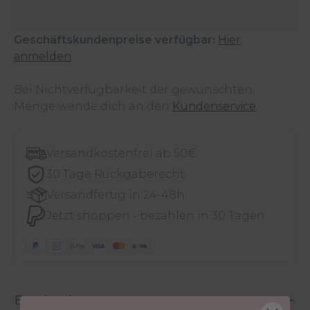
Geschäftskundenpreise verfügbar:
Hier
anmelden
Bei Nichtverfügbarkeit der gewünschten
Menge wende dich an den
Kundenservice
.
Versandkostenfrei ab 50€
30 Tage Rückgaberecht
Versandfertig in 24-48h
Jetzt shoppen - bezahlen in 30 Tagen
Beschreibung