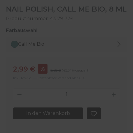
NAIL POLISH, CALL ME BIO, 8 ML
Produktnummer:
43179-729
auswählen
Farbauswahl
Call Me Bio
Verkaufspreis:
2,99 €
%
Regulärer Preis:
5,49 €
(45.54% gespart)
Inkl. MwSt. — Kostenloser Versand ab 50 €
Produkt Anzahl: Gib den gewünschten 
In den Warenkorb