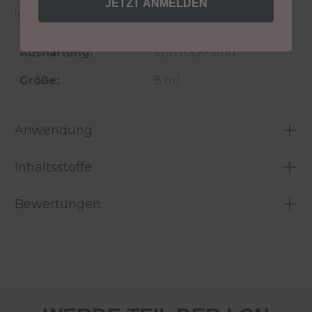
JETZT ANMELDEN
leidenschaftlichen Auftritt!
Aushärtung:
lufttrocknend
Größe:
8 ml
Anwendung
Inhaltsstoffe
Bewertungen