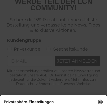
WERDE TEIL DER LCN
COMMUNITY!
Sichere dir 15% Rabatt auf deine nächste
Bestellung und verpasse keine News, Tipps
& exklusive Aktionen.
Kundengruppe
Privatkunde
Geschäftskunde
Email
JETZT ANMELDEN
Mit der Anmeldung erhältst du unseren Newsletter und
bestätigst unsere AGB. Du kannst deine Einwilligung
jederzeit für die Zukunft widerrufen. Mehr Infos zum
Datenschutz findest du auf unserer Website.