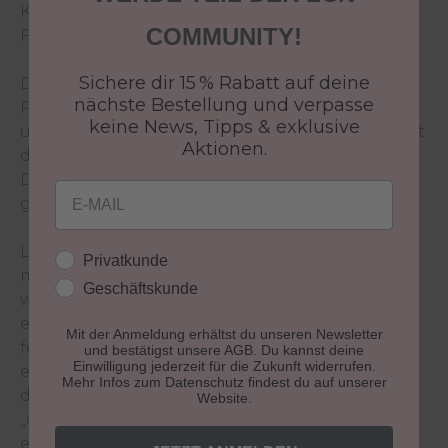
Kollektion "Love Struck" in unserem Nail Polish
COMMUNITY!
Farbsystem vorstellen zu dürfen!
Sichere dir 15 % Rabatt auf deine
Die innovative Hightech Formel des LCN Nail
nächste Bestellung und verpasse
Polish sorgt für brillante Farbergebnisse mit
keine News, Tipps & exklusive
ultraglänzenden Spiegelreflexen und überzeugt
Aktionen.
durch eine schnelle Trocknung, eine intensive
Deckkraft sowie eine streifenfreie und
Email
gleichmäßige Farbschicht.
Love Struck – ein Trend zum Verlieben! Wir
Kundengruppe
Privatkunde
möchten das Jahr mit viel Liebe beginnen. Die
Geschäftskunde
wunderschöne, zarte Farbkollektion verkörpert
einen sehr romantischen Trend. Passend zur
Mit der Anmeldung erhältst du unseren Newsletter
femininen Mode, die uns 2024 umgeben wird,
und bestätigst unsere AGB. Du kannst deine
Einwilligung jederzeit für die Zukunft widerrufen.
eignet sich dieser Trend für alle verliebten und
Mehr Infos zum Datenschutz findest du auf unserer
die, die es werden wollen! Mit der Kontrastfarbe
Website.
„obsession“ haben wir noch ein tiefes Schwarz
eingebaut – für einen besonders