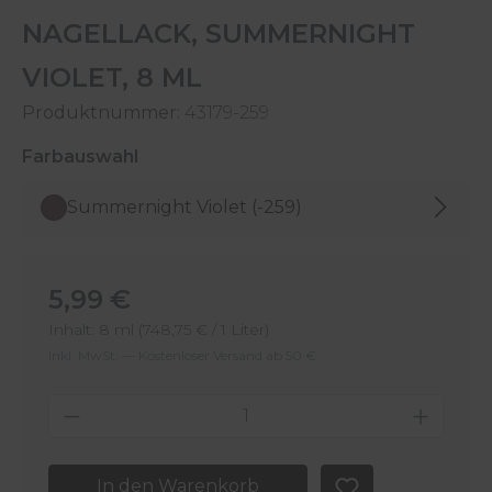
NAGELLACK, SUMMERNIGHT
VIOLET, 8 ML
Produktnummer:
43179-259
auswählen
Farbauswahl
Summernight Violet (-259)
Regulärer Preis:
5,99 €
Inhalt:
8 ml
(748,75 € / 1 Liter)
Inkl. MwSt. — Kostenloser Versand ab 50 €
Produkt Anzahl: Gib den gewünschten 
In den Warenkorb