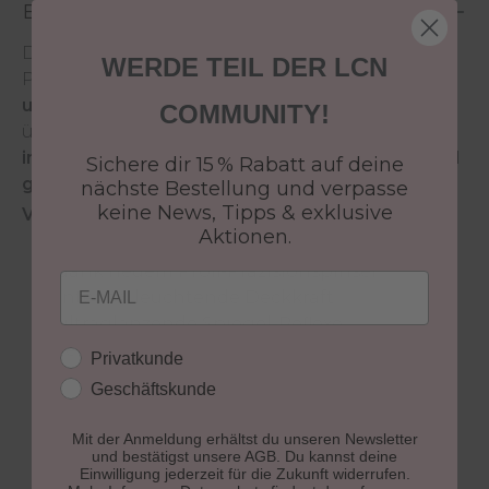
Beschreibung
Die innovative Hightech Formel des LCN Nail
WERDE TEIL DER LCN
Polish sorgt für
brillante Farbergebnisse mit
ultraglänzenden Spiegel- Reflexen
und
COMMUNITY!
überzeugt durch eine
schnelle Trocknung
, eine
intensive Deckkraft
sowie eine
streifenfreie und
Sichere dir 15 % Rabatt auf deine
gleichmäßige Farbschicht
.
nächste Bestellung und verpasse
keine News, Tipps & exklusive
Vorteile des LCN Nail Polish:
Aktionen.
gleichmäßige und streifenfreie Farbschicht
dank neuem Profi-Präzisionspinsel
Email
intensiv leuchtende Deckkraft
ultraglänzende Spiegel-Reflexe
vergilbungsfrei
Kundengruppe
Privatkunde
extrem langanhaltend
Geschäftskunde
brillante Farbergebnisse
parabenfrei
Mit der Anmeldung erhältst du unseren Newsletter
7 free*
und bestätigst unsere AGB. Du kannst deine
Einwilligung jederzeit für die Zukunft widerrufen.
vegan