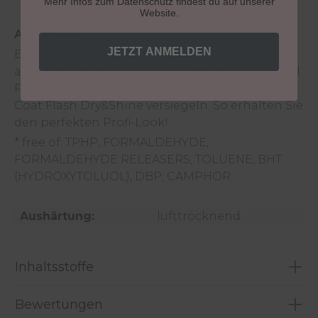
Mehr Infos zum Datenschutz findest du auf unserer
Website.
Anwendung:
JETZT ANMELDEN
Eine dünne Schicht LCN Diamond Power
auftragen, zwei dünne Schichten eines LCN Nail
Polish Ihrer Wahl und dann mit dem LCN Top
Coat Flash Dry&Shine versiegeln. So erhalten Sie
den perfekten Profi-Look!
* free of: TPHP, FORMALDEHYDE,
FORMALDEHYDE RELEASERS, TOLUENE, BHT
(HYDROXYTOLUOL), DBP, CAMPHOR
Aushärtung:
lufttrocknend
Inhaltsstoffe
Bewertungen