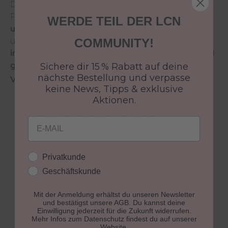
Die innovative Hightech Formel des LCN Nail
Polish sorgt für
brillante Farbergebnisse mit
WERDE TEIL DER LCN
ultraglänzenden Spiegel- Reflexen
und
überzeugt durch eine
schnelle Trocknung
, eine
COMMUNITY!
intensive Deckkraft
sowie eine
streifenfreie und
gleichmäßige Farbschicht
.
Sichere dir 15 % Rabatt auf deine
nächste Bestellung und verpasse
Vorteile des LCN Nail Polish:
keine News, Tipps & exklusive
gleichmäßige und streifenfreie Farbschicht
Aktionen.
dank neuem Profi-Präzisionspinsel
intensiv leuchtende Deckkraft
Email
ultraglänzende Spiegel-Reflexe
vergilbungsfrei
extrem langanhaltend
Kundengruppe
Privatkunde
brillante Farbergebnisse
Geschäftskunde
parabenfrei
7 free*
Mit der Anmeldung erhältst du unseren Newsletter
und bestätigst unsere AGB. Du kannst deine
vegan
Einwilligung jederzeit für die Zukunft widerrufen.
Mehr Infos zum Datenschutz findest du auf unserer
Website.