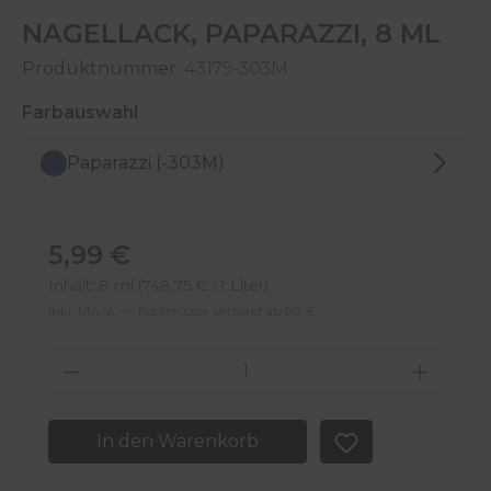
NAGELLACK, PAPARAZZI, 8 ML
Produktnummer:
43179-303M
auswählen
Farbauswahl
Paparazzi (-303M)
Regulärer Preis:
5,99 €
Inhalt:
8 ml
(748,75 € / 1 Liter)
Inkl. MwSt. — Kostenloser Versand ab 50 €
Produkt Anzahl: Gib den gewünschten 
In den Warenkorb