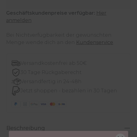
Geschäftskundenpreise verfügbar:
Hier
anmelden
Bei Nichtverfügbarkeit der gewünschten
Menge wende dich an den
Kundenservice
.
Versandkostenfrei ab 50€
30 Tage Rückgaberecht
Versandfertig in 24-48h
Jetzt shoppen - bezahlen in 30 Tagen
Beschreibung