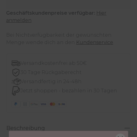
Geschäftskundenpreise verfügbar:
Hier
anmelden
Bei Nichtverfügbarkeit der gewünschten
Menge wende dich an den
Kundenservice
.
Versandkostenfrei ab 50€
30 Tage Rückgaberecht
Versandfertig in 24-48h
Jetzt shoppen - bezahlen in 30 Tagen
Beschreibung