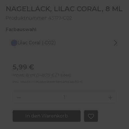
NAGELLACK, LILAC CORAL, 8 ML
Produktnummer:
43179-C02
auswählen
Farbauswahl
Lilac Coral (-C02)
Regulärer Preis:
5,99 €
Inhalt:
8 ml
(748,75 € / 1 Liter)
Inkl. MwSt. — Kostenloser Versand ab 50 €
Produkt Anzahl: Gib den gewünschten 
In den Warenkorb