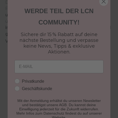
Die innovative Hightech Formel des LCN Nail
Polish sorgt für
brillante Farbergebnisse mit
WERDE TEIL DER LCN
ultraglänzenden Spiegel- Reflexen
und
überzeugt durch eine
schnelle Trocknung
, eine
COMMUNITY!
intensive Deckkraft
sowie eine
streifenfreie und
gleichmäßige Farbschicht
.
Sichere dir 15 % Rabatt auf deine
nächste Bestellung und verpasse
Vorteile des LCN Nail Polish:
keine News, Tipps & exklusive
gleichmäßige und streifenfreie Farbschicht
Aktionen.
dank neuem Profi-Präzisionspinsel
intensiv leuchtende Deckkraft
Email
ultraglänzende Spiegel-Reflexe
vergilbungsfrei
extrem langanhaltend
Kundengruppe
Privatkunde
brillante Farbergebnisse
Geschäftskunde
parabenfrei
7 free*
Mit der Anmeldung erhältst du unseren Newsletter
und bestätigst unsere AGB. Du kannst deine
vegan
Einwilligung jederzeit für die Zukunft widerrufen.
Mehr Infos zum Datenschutz findest du auf unserer
Website.