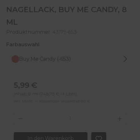
NAGELLACK, BUY ME CANDY, 8
ML
Produktnummer:
43179-653
auswählen
Farbauswahl
Buy Me Candy (-653)
Regulärer Preis:
5,99 €
Inhalt:
8 ml
(748,75 € / 1 Liter)
Inkl. MwSt. — Kostenloser Versand ab 50 €
Produkt Anzahl: Gib den gewünschten 
In den Warenkorb