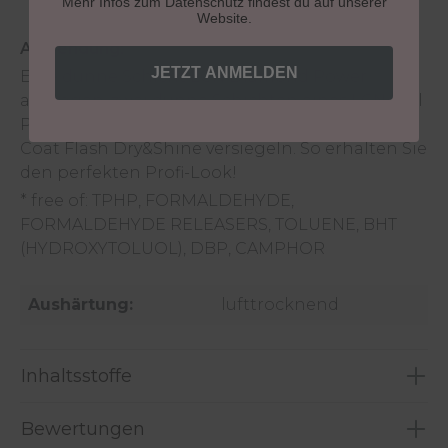
Mehr Infos zum Datenschutz findest du auf unserer
Website.
Anwendung:
JETZT ANMELDEN
Eine dünne Schicht LCN Diamond Power
auftragen, zwei dünne Schichten eines LCN Nail
Polish Ihrer Wahl und dann mit dem LCN Top
Coat Flash Dry&Shine versiegeln. So erhalten Sie
den perfekten Profi-Look!
* free of: TPHP, FORMALDEHYDE,
FORMALDEHYDE RELEASERS, TOLUENE, BHT
(HYDROXYTOLUOL), DBP, CAMPHOR
Aushärtung:
lufttrocknend
Inhaltsstoffe
Bewertungen