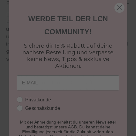
Beschreibung
Die innovative Hightech Formel des LCN Nail
WERDE TEIL DER LCN
Polish sorgt für
brillante Farbergebnisse mit
ultraglänzenden Spiegel- Reflexen
und
COMMUNITY!
überzeugt durch eine
schnelle Trocknung
, eine
intensive Deckkraft
sowie eine
streifenfreie und
Sichere dir 15 % Rabatt auf deine
gleichmäßige Farbschicht
.
nächste Bestellung und verpasse
keine News, Tipps & exklusive
Vorteile des LCN Nail Polish:
Aktionen.
gleichmäßige und streifenfreie Farbschicht
dank neuem Profi-Präzisionspinsel
Email
intensiv leuchtende Deckkraft
ultraglänzende Spiegel-Reflexe
vergilbungsfrei
Kundengruppe
Privatkunde
extrem langanhaltend
Geschäftskunde
brillante Farbergebnisse
parabenfrei
Mit der Anmeldung erhältst du unseren Newsletter
7 free*
und bestätigst unsere AGB. Du kannst deine
Einwilligung jederzeit für die Zukunft widerrufen.
vegan