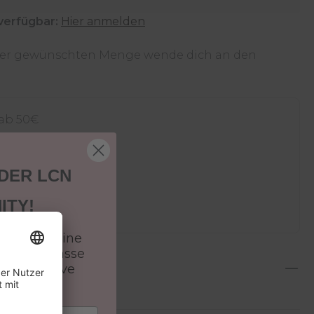
verfügbar:
Hier anmelden
 der gewünschten Menge wende dich an den
 ab 50€
recht
4-48h
 DER LCN
zahlen in 30 Tagen
ITY!
batt auf deine
 und verpasse
 & exklusive
n.