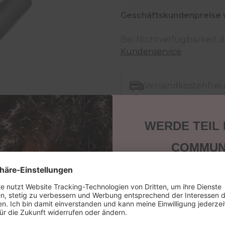
Geschäftskundenpreise 
Bei Nichtverfügbarkeit
Kundenservice
.
Versandkostenfrei
30 Tage Rückgabe
Versandfertig in 2
WERDE TEIL
Jetzt shoppen - be
COMMUN
Sichere dir 15 % Ra
nächste Bestellung
Beschreibung
keine News, Tipps
Aktione
Email