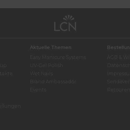
Aktuelle Themen
Bestellu
Easy Manicure Systems
AGB & Wi
oup
UV-Gel Polish
Datensch
takte
Wet Nails
Impress
Brand Ambassador
Sendever
Events
Retoure
ellungen