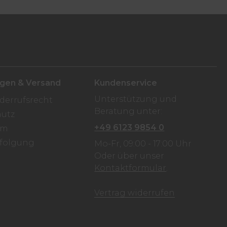
ngen & Versand
Kundenservice
Unterstützung und
derrufsrecht
Beratung unter:
utz
+49 6123 9854 0
um
folgung
Mo-Fr, 09:00 - 17:00 Uhr
Oder über unser
n
Kontaktformular
.
Vertrag widerrufen