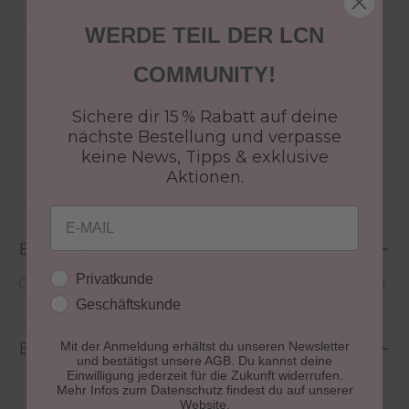
WERDE TEIL DER LCN
Versandkostenfrei ab 50€
COMMUNITY!
30 Tage Rückgaberecht
Versandfertig in 24-48h
Sichere dir 15 % Rabatt auf deine
nächste Bestellung und verpasse
Jetzt shoppen - bezahlen in 30 Tagen
keine News, Tipps & exklusive
Aktionen.
Email
Beschreibung
Kundengruppe
Privatkunde
Großer Pinsel zum Auftragen von Pflegemasken
Geschäftskunde
Mit der Anmeldung erhältst du unseren Newsletter
Bewertungen
und bestätigst unsere AGB. Du kannst deine
Einwilligung jederzeit für die Zukunft widerrufen.
Mehr Infos zum Datenschutz findest du auf unserer
Website.