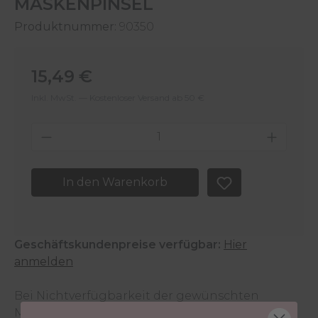
MASKENPINSEL
Produktnummer:
90350
Regulärer Preis:
15,49 €
Inkl. MwSt. — Kostenloser Versand ab 50 €
Produkt Anzahl: Gib den gewünschten 
In den Warenkorb
Geschäftskundenpreise verfügbar:
Hier
anmelden
Bei Nichtverfügbarkeit der gewünschten
Menge wende dich an den
Kundenservice
.