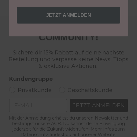
JETZT ANMELDEN
WERDE TEIL DER LCN
COMMUNITY!
Sichere dir 15% Rabatt auf deine nächste
Bestellung und verpasse keine News, Tipps
& exklusive Aktionen.
Kundengruppe
Privatkunde
Geschäftskunde
Email
JETZT ANMELDEN
Mit der Anmeldung erhältst du unseren Newsletter und
bestätigst unsere AGB. Du kannst deine Einwilligung
jederzeit für die Zukunft widerrufen. Mehr Infos zum
Datenschutz findest du auf unserer Website.