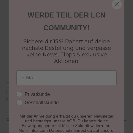
WERDE TEIL DER LCN
Versandkostenfrei ab 50€
COMMUNITY!
30 Tage Rückgaberecht
Versandfertig in 24-48h
Sichere dir 15 % Rabatt auf deine
Jetzt shoppen - bezahlen in 30 Tagen
nächste Bestellung und verpasse
keine News, Tipps & exklusive
Aktionen.
Email
Beschreibung
Kunststoffscheibe für die Präsentation von bis
Kundengruppe
Privatkunde
zu 25 Nagellacken.
Geschäftskunde
Mit der Anmeldung erhältst du unseren Newsletter
Bewertungen
und bestätigst unsere AGB. Du kannst deine
Einwilligung jederzeit für die Zukunft widerrufen.
Mehr Infos zum Datenschutz findest du auf unserer