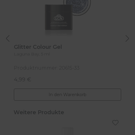
Glitter Colour Gel
G
Laguna Bay, 5 ml
Bi
Produktnummer: 20615-33
P
4,99 €
4
Regulärer Preis:
R
In den Warenkorb
Produktgalerie überspringen
Weitere Produkte