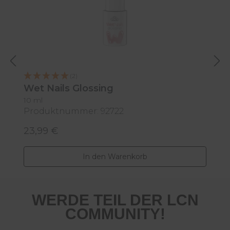
M
(2)
Wet Nails Glossing
10 ml
Produktnummer: 92722
P
23,99 €
2
Regulärer Preis:
R
In den Warenkorb
WERDE TEIL DER LCN
COMMUNITY!