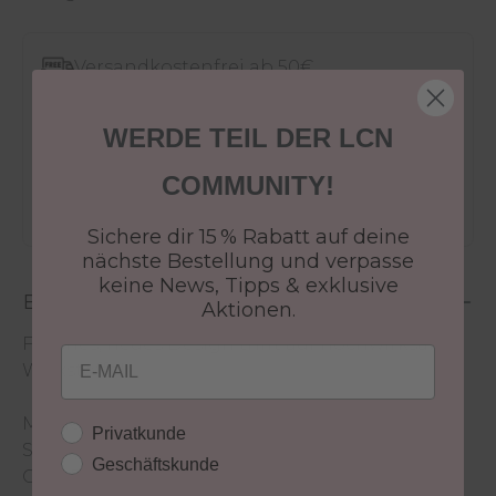
Versandkostenfrei ab 50€
30 Tage Rückgaberecht
Versandfertig in 24-48h
WERDE TEIL DER LCN
Jetzt shoppen - bezahlen in 30 Tagen
COMMUNITY!
Sichere dir 15 % Rabatt auf deine
nächste Bestellung und verpasse
keine News, Tipps & exklusive
Beschreibung
Aktionen.
Frisches, neues Design trifft auf hochwirksame
Email
Wirkstoffe!
Mit dem Display der neuen Perfect Manicure
Kundengruppe
Privatkunde
Serie präsentiert Ihr die wunderschönen Hand
Geschäftskunde
Care Produkte in Eurem Studio!