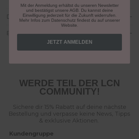
Mit der Anmeldung erhältst du unseren Newsletter
und bestätigst unsere AGB. Du kannst deine
Einwilligung jederzeit für die Zukunft widerrufen.
Details
Mehr Infos zum Datenschutz findest du auf unserer
Website.
Bewertungen
JETZT ANMELDEN
WERDE TEIL DER LCN
COMMUNITY!
Sichere dir 15% Rabatt auf deine nächste
Bestellung und verpasse keine News, Tipps
& exklusive Aktionen.
Kundengruppe