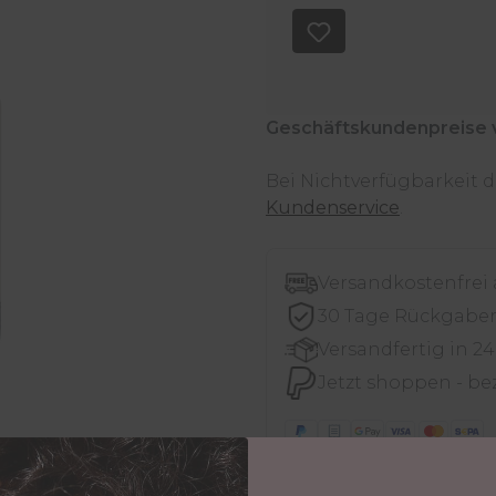
Geschäftskundenpreise 
Bei Nichtverfügbarkeit
Kundenservice
.
Versandkostenfrei
30 Tage Rückgabe
Versandfertig in 2
Jetzt shoppen - be