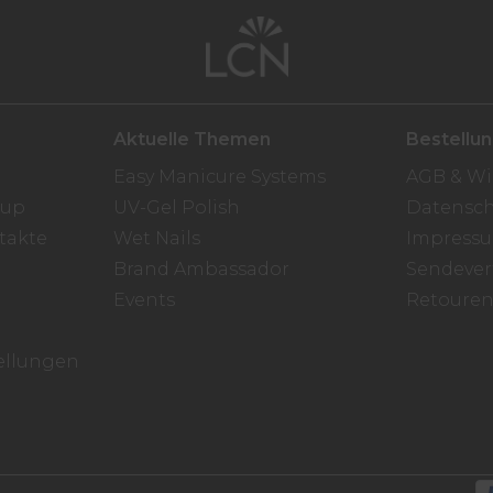
Aktuelle Themen
Bestellu
Easy Manicure Systems
AGB & Wi
oup
UV-Gel Polish
Datensch
takte
Wet Nails
Impress
Brand Ambassador
Sendever
Events
Retoure
ellungen