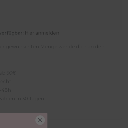
verfügbar:
Hier anmelden
 der gewünschten Menge wende dich an den
 ab 50€
recht
4-48h
zahlen in 30 Tagen