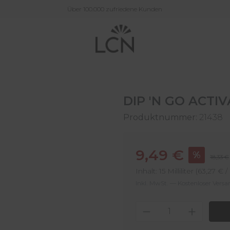
Über 100.000 zufriedene Kunden
DIP 'N GO ACTI
Produktnummer:
21438
Verkaufspreis:
9,49 €
%
Regulär
18,33 €
Inhalt:
15 Milliliter
(63,27 € / 
Inkl. MwSt. — Kostenloser Vers
Produkt Anzahl