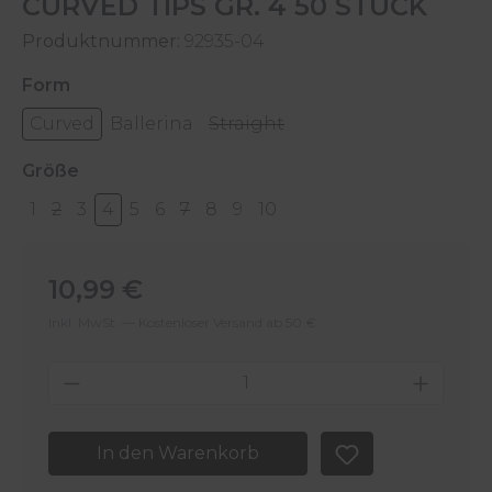
CURVED TIPS GR. 4 50 STÜCK
Produktnummer:
92935-04
auswählen
Form
Curved
Ballerina
Straight
auswählen
Größe
1
2
3
4
5
6
7
8
9
10
Regulärer Preis:
10,99 €
Inkl. MwSt. — Kostenloser Versand ab 50 €
Produkt Anzahl: Gib den gewünschten 
In den Warenkorb