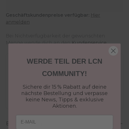
Geschäftskundenpreise verfügbar:
Hier
anmelden
Bei Nichtverfügbarkeit der gewünschten
Menge wende dich an den
Kundenservice
.
WERDE TEIL DER LCN
Versandkostenfrei ab 50€
30 Tage Rückgaberecht
COMMUNITY!
Versandfertig in 24-48h
Sichere dir 15 % Rabatt auf deine
Jetzt shoppen - bezahlen in 30 Tagen
nächste Bestellung und verpasse
keine News, Tipps & exklusive
Aktionen.
Email
Beschreibung