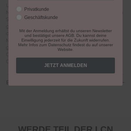
Ultradünne, stabile und extrem flexible
Kundengruppe
Privatkunde
Nageltips mit kurzer Auflagefläche und geraden
Geschäftskunde
Seitenlinien. Für jeden Nageltyp geeignet, die
gewölbte Form passt sich dem Naturnagel
Mit der Anmeldung erhältst du unseren Newsletter
optimal an. Die besondere
und bestätigst unsere AGB. Du kannst deine
Einwilligung jederzeit für die Zukunft widerrufen.
Materialzusammensetzung der Nageltips
Mehr Infos zum Datenschutz findest du auf unserer
garantiert eine optimale Verbindung mit der
Website.
Gelmodellage. Erhältlich in 3 Formen á 10
Größen oder direkt in der praktischen Nail Box.
JETZT ANMELDEN
Bewertungen
WERDE TEIL DER LCN