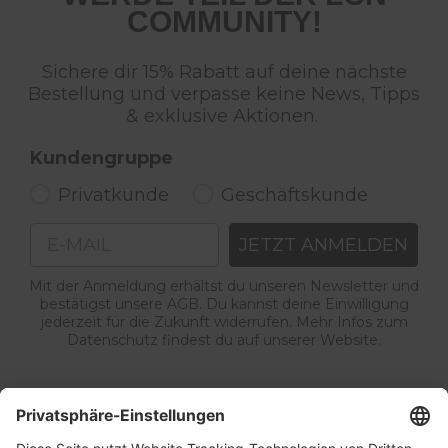
COMMUNITY!
Sichere dir 15% Rabatt auf deine nächste
Bestellung und verpasse keine News, Tipps
& exklusive Aktionen.
Kundengruppe
Privatkunde
Geschäftskunde
Email
JETZT ANMELDEN
Mit der Anmeldung erhältst du unseren Newsletter und
bestätigst unsere AGB. Du kannst deine Einwilligung
jederzeit für die Zukunft widerrufen. Mehr Infos zum
Datenschutz findest du auf unserer Website.