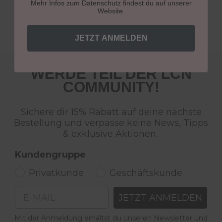
Mehr Infos zum Datenschutz findest du auf unserer
Website.
JETZT ANMELDEN
WERDE TEIL DER LCN
COMMUNITY!
Sichere dir 15% Rabatt auf deine nächste
Bestellung und verpasse keine News, Tipps
& exklusive Aktionen.
Kundengruppe
Privatkunde
Geschäftskunde
Email
JETZT ANMELDEN
Mit der Anmeldung erhältst du unseren Newsletter und