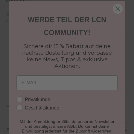
Bei Nichtverfügbarkeit der gewünschten
WERDE TEIL DER LCN
Menge wende dich an den
Kundenservice
.
COMMUNITY!
Versandkostenfrei ab 50€
Sichere dir 15 % Rabatt auf deine
30 Tage Rückgaberecht
nächste Bestellung und verpasse
keine News, Tipps & exklusive
Versandfertig in 24-48h
Aktionen.
Jetzt shoppen - bezahlen in 30 Tagen
Email
Kundengruppe
Privatkunde
Beschreibung
Geschäftskunde
Mit der Anmeldung erhältst du unseren Newsletter
und bestätigst unsere AGB. Du kannst deine
Bewertungen
Einwilligung jederzeit für die Zukunft widerrufen.