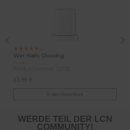
M
(2)
Wet Nails Glossing
10 ml
Produktnummer: 92722
P
23,99 €
2
Regulärer Preis:
R
In den Warenkorb
WERDE TEIL DER LCN
COMMUNITY!