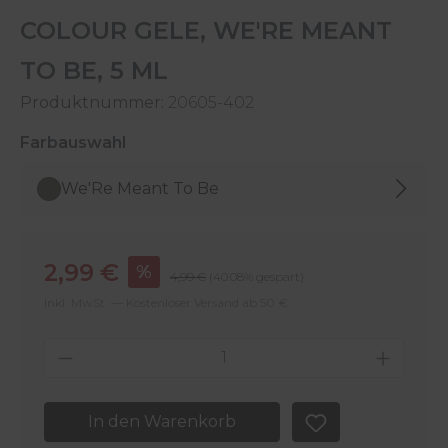
COLOUR GELE, WE'RE MEANT
TO BE, 5 ML
Produktnummer:
20605-402
auswählen
Farbauswahl
We'Re Meant To Be
Verkaufspreis:
2,99 €
%
Regulärer Preis:
4,99 €
(40.08% gespart)
Inkl. MwSt. — Kostenloser Versand ab 50 €
Produkt Anzahl: Gib den gewünschten 
In den Warenkorb