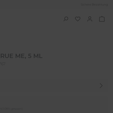
Sichere Bezahlung
Ware
RUE ME, 5 ML
767
er Preis:
(40.08% gespart)