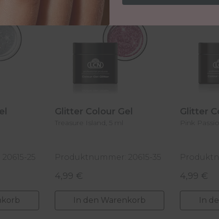
Gel
Glitter Colour Gel
Glitter 
Treasure Island, 5 ml
Pink Passio
20615-25
Produktnummer: 20615-35
Produktn
4,99 €
4,99 €
Regulärer Preis:
Regulärer
nkorb
In den Warenkorb
In d