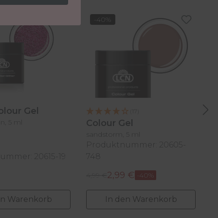
-40%
Colour Gel
(17)
n, 5 ml
Colour Gel
C
sandstorm, 5 ml
Produktnummer: 20605-
ummer: 20615-19
748
P
2,99 €
Regulärer Preis:
Re
 Preis:
Verkaufspreis:
4,99 €
-40%
V
4
en Warenkorb
In den Warenkorb