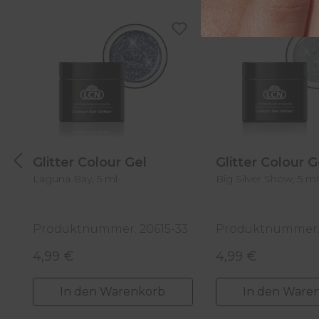
Produktgalerie überspringen
Glitter Colour Gel
Glitter Colour 
Laguna Bay, 5 ml
Big Silver Show, 5 ml
Produktnummer: 20615-33
Produktnummer: 
4,99 €
4,99 €
Regulärer Preis:
Regulärer Preis:
In den Warenkorb
In den Ware