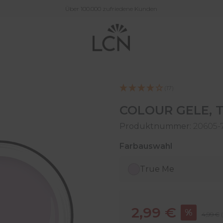
Über 100.000 zufriedene Kunden
(17)
COLOUR GELE, T
Produktnummer:
20605-
auswählen
Farbauswahl
True Me
Verkaufspreis:
2,99 €
%
Regulär
4,99 €