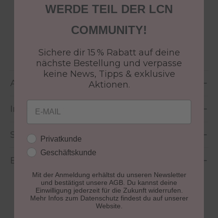
WERDE TEIL DER LCN
COMMUNITY!
Effekt:
Ja
Größe:
5 ml
Sichere dir 15 % Rabatt auf deine
nächste Bestellung und verpasse
keine News, Tipps & exklusive
Anwendung
Aktionen.
Email
Inhaltsstoffe
Sicherheitshinweise
Kundengruppe
Privatkunde
Geschäftskunde
Bewertungen
Mit der Anmeldung erhältst du unseren Newsletter
und bestätigst unsere AGB. Du kannst deine
Einwilligung jederzeit für die Zukunft widerrufen.
Mehr Infos zum Datenschutz findest du auf unserer
Website.