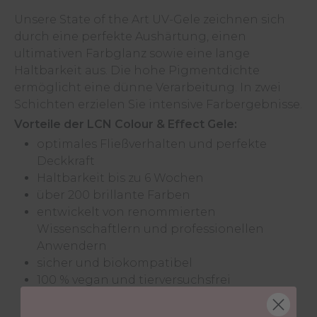
Unsere State of the Art UV-Gele zeichnen sich
durch eine perfekte Aushärtung, einen
ultimativen Farbglanz sowie eine lange
Haltbarkeit aus. Die hohe Pigmentdichte
ermöglicht eine dünne Verarbeitung. In zwei
Schichten erzielen Sie intensive Farbergebnisse.
Vorteile der LCN Colour & Effect Gele:
optimales Fließverhalten und perfekte
Deckkraft
Haltbarkeit bis zu 6 Wochen
über 200 brillante Farben
entwickelt von renommierten
Wissenschaftlern und professionellen
Anwendern
sicher und biokompatibel
100 % vegan und tierversuchsfrei
in über 90 Ländern vertreten
weil sie von LCN sind!