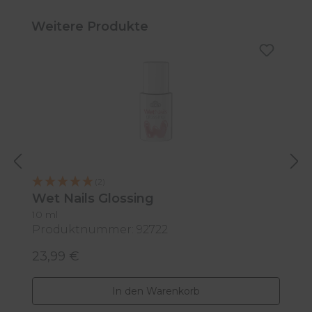
Produktgalerie überspringen
Weitere Produkte
M
(2)
Wet Nails Glossing
10 ml
Produktnummer: 92722
P
23,99 €
2
Regulärer Preis:
R
In den Warenkorb