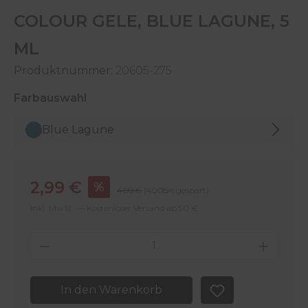
COLOUR GELE, BLUE LAGUNE, 5
ML
Produktnummer:
20605-275
auswählen
Farbauswahl
Blue Lagune
Verkaufspreis:
2,99 €
%
Regulärer Preis:
4,99 €
(40.08% gespart)
Inkl. MwSt. — Kostenloser Versand ab 50 €
Produkt Anzahl: Gib den gewünschten 
In den Warenkorb