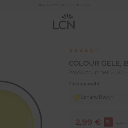
Über 100.000 zufriedene Kunden
(17)
COLOUR GELE, 
Produktnummer:
20605-
auswählen
Farbauswahl
Banana Beach
Verkaufspreis:
2,99 €
%
Regulär
4,99 €