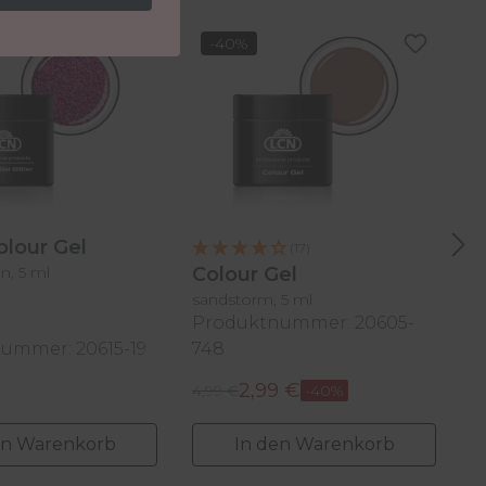
-40%
Colour Gel
(17)
n, 5 ml
Colour Gel
C
sandstorm, 5 ml
Produktnummer: 20605-
ummer: 20615-19
748
P
2,99 €
Regulärer Preis:
Re
 Preis:
Verkaufspreis:
4,99 €
-40%
V
4
en Warenkorb
In den Warenkorb