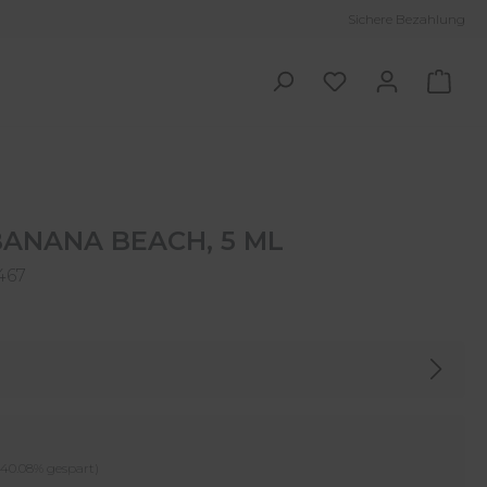
Sichere Bezahlung
Ware
BANANA BEACH, 5 ML
467
er Preis:
(40.08% gespart)