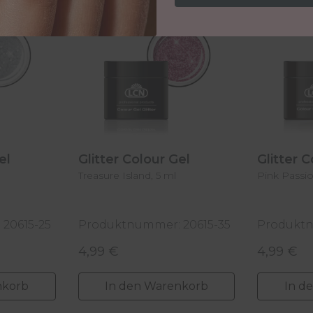
Gel
Glitter Colour Gel
Glitter 
Treasure Island, 5 ml
Pink Passio
20615-25
Produktnummer: 20615-35
Produktn
4,99 €
4,99 €
Regulärer Preis:
Regulärer
nkorb
In den Warenkorb
In d