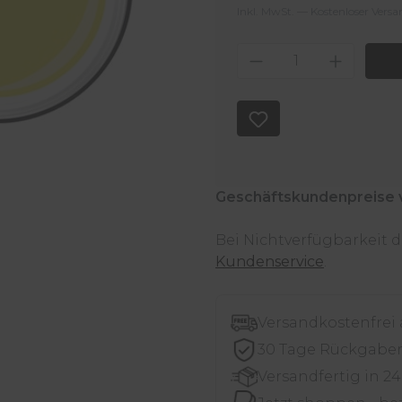
Inkl. MwSt. — Kostenloser Vers
Produkt Anzahl
Geschäftskundenpreise 
Bei Nichtverfügbarkeit
Kundenservice
.
Versandkostenfrei
30 Tage Rückgabe
Versandfertig in 2