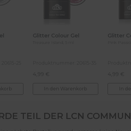
Gel
Glitter Colour Gel
Glitter 
Treasure Island, 5 ml
Pink Passio
20615-25
Produktnummer: 20615-35
Produktn
4,99 €
4,99 €
Regulärer Preis:
Regulärer
nkorb
In den Warenkorb
In d
DE TEIL DER LCN COMMUN