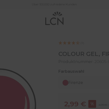
Über 100.000 zufriedene Kunden
(11)
COLOUR GEL, FI
Produktnummer:
20605-
auswählen
Farbauswahl
Firenze
Verkaufspreis:
2,99 €
%
Regulär
4,99 €