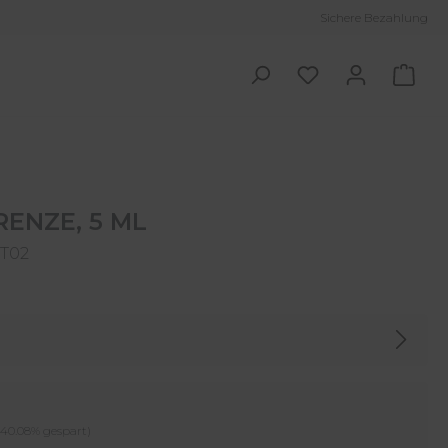
Sichere Bezahlung
Ware
RENZE, 5 ML
IT02
er Preis:
(40.08% gespart)