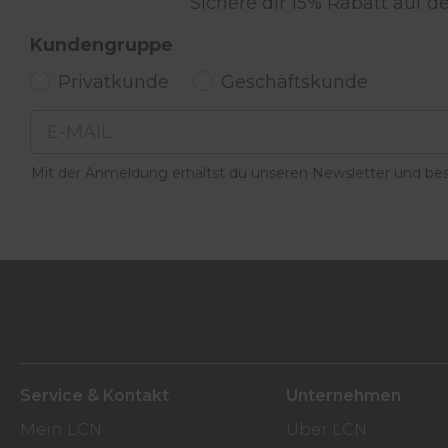
Sichere dir 15% Rabatt auf 
Kundengruppe
Privatkunde
Geschäftskunde
Email
Mit der Anmeldung erhältst du unseren Newsletter und best
Service & Kontakt
Unternehmen
Mein LCN
Über LCN