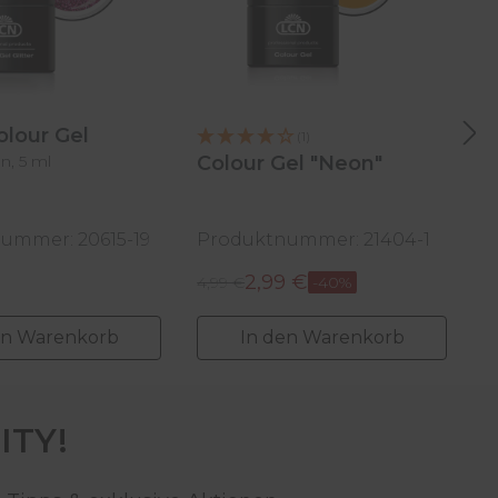
Colour Gel
(1)
n, 5 ml
Colour Gel "Neon"
C
R
P
ummer: 20615-19
Produktnummer: 21404-1
7
2,99 €
Regulärer Preis:
Re
 Preis:
Verkaufspreis:
4,99 €
-40%
V
4
en Warenkorb
In den Warenkorb
ITY!