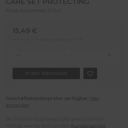
CARE SET PROTECTING
Produktnummer:
92849
Regulärer Preis:
15,49 €
Inkl. MwSt. — Kostenloser Versand ab 50 €
Produkt Anzahl: Gib den gewünschten 
In den Warenkorb
Geschäftskundenpreise verfügbar:
Hier
anmelden
Bei Nichtverfügbarkeit der gewünschten
Menge wende dich an den
Kundenservice
.