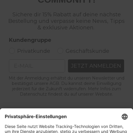
Sichere dir 15% Rabatt auf deine nächste
Bestellung und verpasse keine News, Tipps
& exklusive Aktionen.
Kundengruppe
Privatkunde
Geschäftskunde
Email
JETZT ANMELDEN
Mit der Anmeldung erhältst du unseren Newsletter und
bestätigst unsere AGB. Du kannst deine Einwilligung
jederzeit für die Zukunft widerrufen. Mehr Infos zum
Datenschutz findest du auf unserer Website.