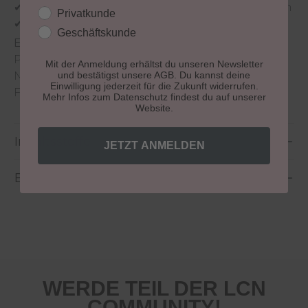
✔ Schützt Hände & Nägel vor äußeren Einflüssen
Kundengruppe
Privatkunde
✔ Edle Geschenkbox – Pflege zum Verschenken
Geschäftskunde
Empfehlung:
Verwöhne deine Hände mit der
Protecting Hand Cream und gönn deinen
Mit der Anmeldung erhältst du unseren Newsletter
Nägeln den Pineapple Nail Shot für Extra-
und bestätigst unsere AGB. Du kannst deine
Einwilligung jederzeit für die Zukunft widerrufen.
Frische und Schutz.
Mehr Infos zum Datenschutz findest du auf unserer
Website.
Inhaltsstoffe
JETZT ANMELDEN
Bewertungen
WERDE TEIL DER LCN
COMMUNITY!