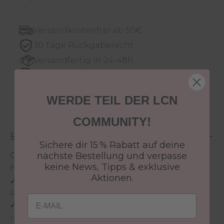
Versandkostenfrei ab 50€
30 Tage Rückgaberecht
Versandfertig in 24-48h
Jetzt shoppen - bezahlen in 30 Tagen
WERDE TEIL DER LCN
COMMUNITY!
Beschreibung
Sichere dir 15 % Rabatt auf deine
Care Set Protecting Das Schutz-Set für sensible
nächste Bestellung und verpasse
keine News, Tipps & exklusive
Haut & Nägel
Aktionen.
✔ Enthält Protecting Hand Cream & Pineapple
Refreshing Nail Shot
Email
✔ Mit Hyaluron & Sheabutter – beruhigt &
regeneriert