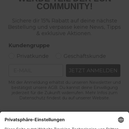
COMMUNITY!
Sichere dir 15% Rabatt auf deine nächste
Bestellung und verpasse keine News, Tipps
& exklusive Aktionen.
Kundengruppe
Privatkunde
Geschäftskunde
Email
JETZT ANMELDEN
Mit der Anmeldung erhältst du unseren Newsletter und
bestätigst unsere AGB. Du kannst deine Einwilligung
jederzeit für die Zukunft widerrufen. Mehr Infos zum
Datenschutz findest du auf unserer Website.