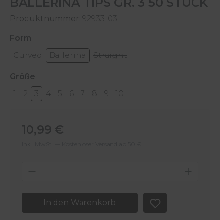
BALLERINA TIPS GR. 3 50 STÜCK
Produktnummer:
92933-03
auswählen
Form
Curved
Ballerina
Straight
auswählen
Größe
1
2
3
4
5
6
7
8
9
10
Regulärer Preis:
10,99 €
Inkl. MwSt. — Kostenloser Versand ab 50 €
Produkt Anzahl: Gib den gewünschten 
In den Warenkorb