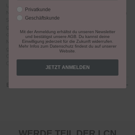
Ultradünne, stabile und extrem flexible
Kundengruppe
Privatkunde
Nageltips mit kurzer Auflagefläche und geraden
Geschäftskunde
Seitenlinien. Für jeden Nageltyp geeignet, die
gewölbte Form passt sich dem Naturnagel
Mit der Anmeldung erhältst du unseren Newsletter
optimal an. Die besondere
und bestätigst unsere AGB. Du kannst deine
Einwilligung jederzeit für die Zukunft widerrufen.
Materialzusammensetzung der Nageltips
Mehr Infos zum Datenschutz findest du auf unserer
garantiert eine optimale Verbindung mit der
Website.
Gelmodellage. Erhältlich in 3 Formen á 10
Größen oder direkt in der praktischen Nail Box.
JETZT ANMELDEN
Bewertungen
WERDE TEIL DER LCN