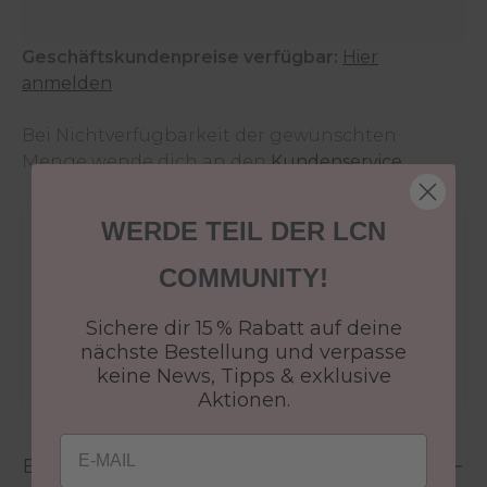
Geschäftskundenpreise verfügbar:
Hier
anmelden
Bei Nichtverfügbarkeit der gewünschten
Menge wende dich an den
Kundenservice
.
WERDE TEIL DER LCN
Versandkostenfrei ab 50€
30 Tage Rückgaberecht
COMMUNITY!
Versandfertig in 24-48h
Sichere dir 15 % Rabatt auf deine
Jetzt shoppen - bezahlen in 30 Tagen
nächste Bestellung und verpasse
keine News, Tipps & exklusive
Aktionen.
Email
Beschreibung