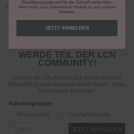
Einwilligung jederzeit für die Zukunft widerrufen.
Bewertungen
Mehr Infos zum Datenschutz findest du auf unserer
Website.
JETZT ANMELDEN
WERDE TEIL DER LCN
COMMUNITY!
Sichere dir 15% Rabatt auf deine nächste
Bestellung und verpasse keine News, Tipps
& exklusive Aktionen.
Kundengruppe
Privatkunde
Geschäftskunde
Email
JETZT ANMELDEN