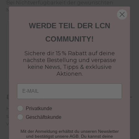
Bei Nichtverfügbarkeit der gewünschten
Menge wende dich an den
Kundenservice
.
WERDE TEIL DER LCN
Versandkostenfrei ab 50€
COMMUNITY!
30 Tage Rückgaberecht
Versandfertig in 24-48h
Sichere dir 15 % Rabatt auf deine
Jetzt shoppen - bezahlen in 30 Tagen
nächste Bestellung und verpasse
keine News, Tipps & exklusive
Aktionen.
Email
Beschreibung
Kundengruppe
Privatkunde
Hochwertiger Kunsthaarpinsel mit exklusiven
schwarz lackiertem Griff für die Verarbeitung
Geschäftskunde
von Pulver-Flüssigkeitssystemen.
Mit der Anmeldung erhältst du unseren Newsletter
und bestätigst unsere AGB. Du kannst deine