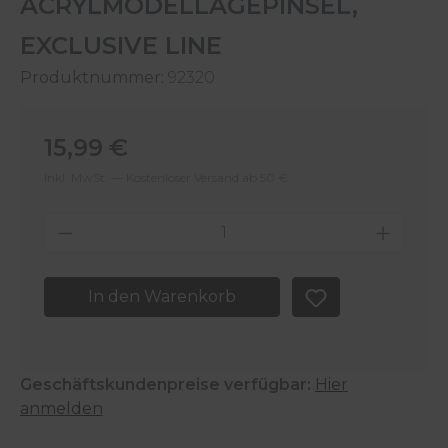
ACRYLMODELLAGEPINSEL,
EXCLUSIVE LINE
Produktnummer:
92320
Regulärer Preis:
15,99 €
Inkl. MwSt. — Kostenloser Versand ab 50 €
Produkt Anzahl: Gib den gewünschten 
In den Warenkorb
Geschäftskundenpreise verfügbar:
Hier
anmelden