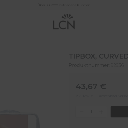
Über 100.000 zufriedene Kunden
TIPBOX, CURVED,
Produktnummer:
92936
Regulärer Preis:
43,67 €
Inkl. MwSt. — Kostenloser Vers
Produkt Anzahl